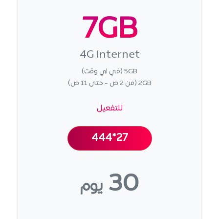
7GB
4G Internet
5GB (في اي وقت)
2GB (من 2 ص - حتى 11 ص)
للتفعيل
444*27
30
يوم