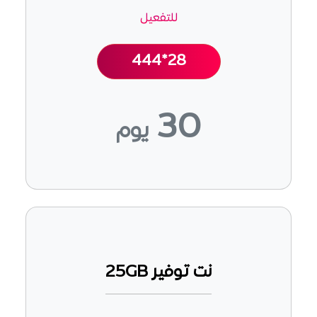
للتفعيل
444*28
30
يوم
نت توفير 25GB