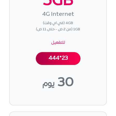
5GB
4G Internet
4GB (في اي وقت)
1GB (من 2 ص - حتى 11 ص)
للتفعيل
444*23
30
يوم