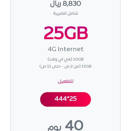
8,830 ريال
شامل للضريبة
25GB
4G Internet
10GB (في اي وقت)
15GB (من 2 ص - حتى 11 ص)
للتفعيل
444*25
40
يوم