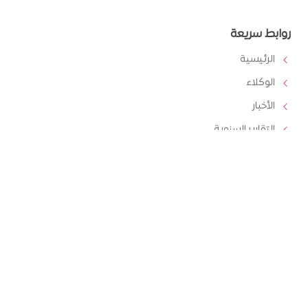
روابط سريعة
الرئيسية
الوكلاء
الأخبار
التقارير السنوية
المدونة
مكتبة الصور
خدماتنا
4G
الفوترة
الدفع مسبق