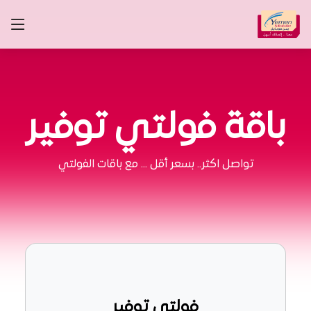
باقة فولتي توفير
تواصل اكثر.. بسعر أقل … مع باقات الفولتي
فولتي توفير