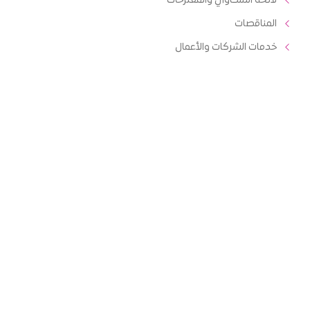
لائحة الشكاوي والمقترحات
المناقصات
خدمات الشركات والأعمال
دليل الرسائل الدولية
عناوين التواصل
مديرية الثورة ، شارع التلفزيون
أمانة العاصمة ، صنعاء
737
، اليمن.
777777777
info@yemenmobile.com.ye