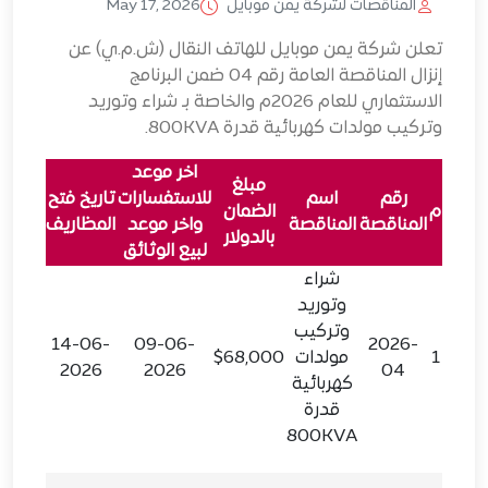
المناقصات لشركة يمن موبايل
May 17, 2026
تعلن شركة يمن موبايل للهاتف النقال (ش.م.ي) عن
إنزال المناقصة العامة رقم 04 ضمن البرنامج
الاستثماري للعام 2026م والخاصة بـ شراء وتوريد
وتركيب مولدات كهربائية قدرة 800KVA.
اخر موعد
مبلغ
مبلغ
رقم
اسم
للاستفسارات
تاريخ فتح
م
الضمان
الرسو
المناقصة
المناقصة
واخر موعد
المظاريف
بالدولار
بالريا
لبيع الوثائق
شراء
وتوريد
وتركيب
14-06-
09-06-
2026-
1
مولدات
$68,000
0,000
2026
2026
04
كهربائية
قدرة
800KVA