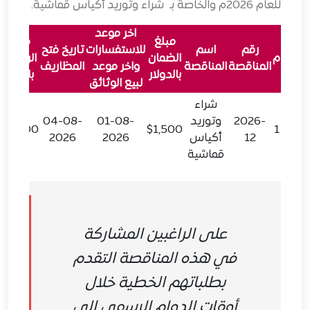
للعام 2026م والخاصة بـ شراء وتوريد أكياس قماشية.
اخر موعد
مبلغ
مبلغ
رقم
اسم
للاستفسارات
تاريخ فتح
م
الضمان
الرسوم
المناقصة
المناقصة
واخر موعد
المظاريف
بالدولار
بالريال
لبيع الوثائق
شراء
2026-
وتوريد
01-08-
04-08-
25,000
$1,500
1
12
أكياس
2026
2026
قماشية
على الراغبين المشاركة
في هذه المناقصة التقدم
بطلباتهم الخطية خلال
أوقات الدوام الرسمي إلى