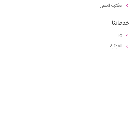
مكتبة الصور
خدماتنا
4G
الفوترة
الدفع مسبق
لائحة الشكاوي والمقترحات
المناقصات
خدمات الشركات والأعمال
دليل الرسائل الدولية
عناوين التواصل
مديرية الثورة ، شارع التلفزيون