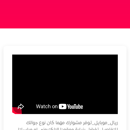
ريال_موبايل_توفر​ مشوارك مهما كان نوع جوالك