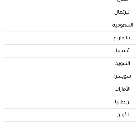
البرتغال
السعودية
سانماريو
أسبانيا
السويد
سويسرا
الأمارات
بريطانيا
الأردن