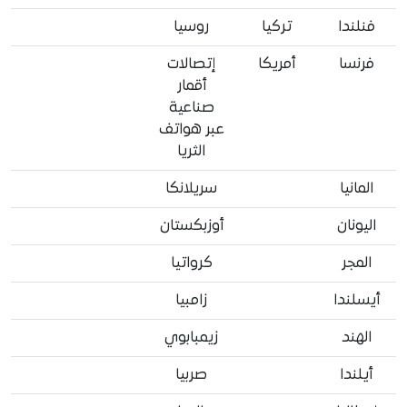
فنلندا
تركيا
روسيا
فرنسا
أمريكا
إتصالات
أقمار
صناعية
عبر هواتف
الثريا
المانيا
سريلانكا
اليونان
أوزبكستان
المجر
كرواتيا
أيسلندا
زامبيا
الهند
زيمبابوي
أيلندا
صربيا