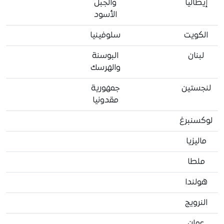
إيطاليا
والجبل
الأسود
الكويت
سلوفينيا
لبنان
البوسنة
والهرسك
لنجستين
جمهورية
مقدونيا
لوكسنبرغ
ماليزيا
ملطا
هولندا
النرويج
عمان