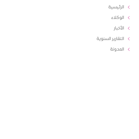
الرئيسية
الوكلاء
الأخبار
التقارير السنوية
المدونة
مكتبة الصور
خدماتنا
4G
الفوترة
الدفع مسبق
لائحة الشكاوي والمقترحات
المناقصات