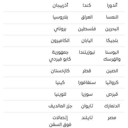
أندورا
كندا
أذربيجان
النمسا
العراق
بلاروسيا
البحرين
فلسطين
بروناي
بلجيكا
اليابان
الكاميرون
البوسنا
نيوزيلندا
جمهورية
والهرسك
كابو فيردي
الصين
قطر
كازخستان
كرواتيا
سنغافورا
كينيا
قبرص
سوريا
لثوينيا
الدنمارك
تايوان
جزر المالديف
مصر
تايلند
إتصالات
فوق السفن