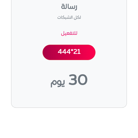
رسالة
لكل الشبكات
للتفعيل
444*21
30
يوم