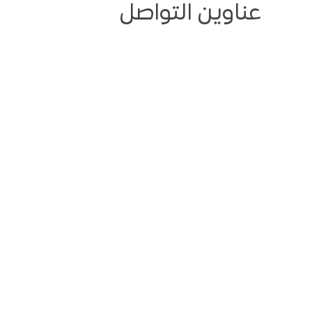
عناوين التواصل
مديرية الثورة ، شارع التلفزيون
أمانة العاصمة ، صنعاء
737
، اليمن.
777777777
ت
info@yemenmobile.com.ye
حفوظة
© 2008-2026
لــ شركة يمن موبايل للهاتف النقال