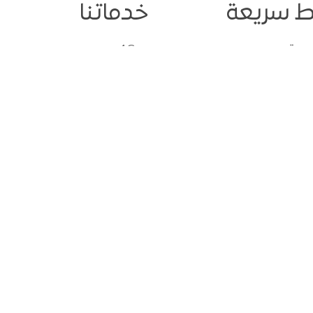
ط سريعة
خدماتنا
يسية
4G
لاء
الفوترة
ار
الدفع مسبق
رير السنوية
لائحة الشكاوي والمقترحا
ونة
المناقصات
ة الصور
خدمات الشركات والأعمال
دليل الرسائل الدولية
جميع الحقوق م