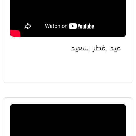
عيد_فطر_سعيد