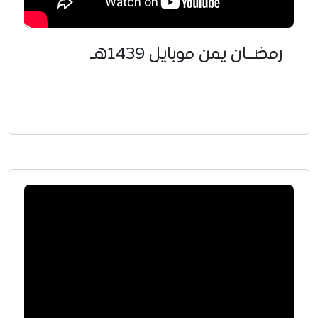
رمضــان يمن موبايل 1439هـ