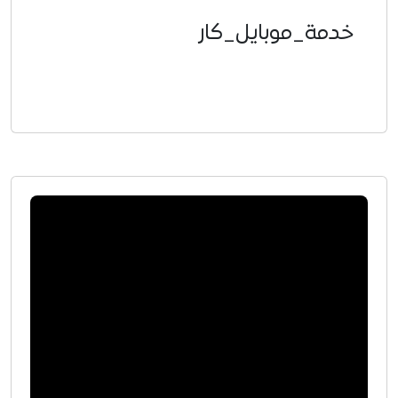
خدمة_موبايل_كار