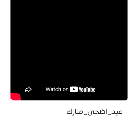
عيد_اضحى_مبارك